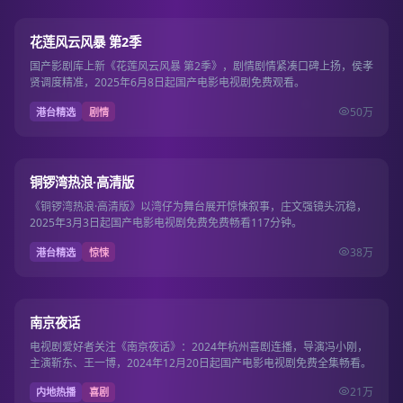
第13期
7.7
花莲风云风暴 第2季
国产影剧库上新《花莲风云风暴 第2季》，剧情剧情紧凑口碑上扬，侯孝
贤调度精准，2025年6月8日起国产电影电视剧免费观看。
50万
港台精选
剧情
117分钟
7.7
铜锣湾热浪·高清版
《铜锣湾热浪·高清版》以湾仔为舞台展开惊悚叙事，庄文强镜头沉稳，
2025年3月3日起国产电影电视剧免费免费畅看117分钟。
38万
港台精选
惊悚
12集
8.7
南京夜话
电视剧爱好者关注《南京夜话》：2024年杭州喜剧连播，导演冯小刚，
主演靳东、王一博，2024年12月20日起国产电影电视剧免费全集畅看。
21万
内地热播
喜剧