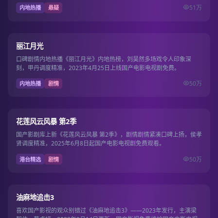
51万
内地热播
悬疑
15集
8.5
丽江月光
口碑剧情内地热播《丽江月光》内地热榜，刘昊然多场戏令人印象深
刻，甲丹调度精准，2023年4月25日上线国产电影电视剧免费。
50万
内地热播
剧情
第13期
7.7
花莲风云风暴 第2季
国产影剧库上新《花莲风云风暴 第2季》，剧情剧情紧凑口碑上扬，侯孝
贤调度精准，2025年6月8日起国产电影电视剧免费观看。
50万
港台精选
剧情
15集
7.5
油麻地追击3
喜欢国产影视的观众别错过《油麻地追击3》——2023年发行，主演梁