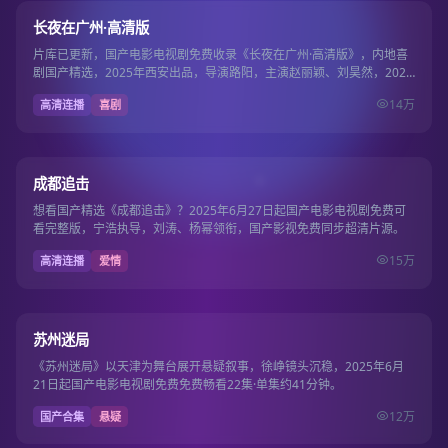
9.6
长夜在广州·高清版
片库已更新，国产电影电视剧免费收录《长夜在广州·高清版》，内地喜
剧国产精选，2025年西安出品，导演路阳，主演赵丽颖、刘昊然，2025
年10月5…
14万
高清连播
喜剧
120分钟
8.2
成都追击
想看国产精选《成都追击》？2025年6月27日起国产电影电视剧免费可
看完整版，宁浩执导，刘涛、杨幂领衔，国产影视免费同步超清片源。
15万
高清连播
爱情
22集
8.1
苏州迷局
《苏州迷局》以天津为舞台展开悬疑叙事，徐峥镜头沉稳，2025年6月
21日起国产电影电视剧免费免费畅看22集·单集约41分钟。
12万
国产合集
悬疑