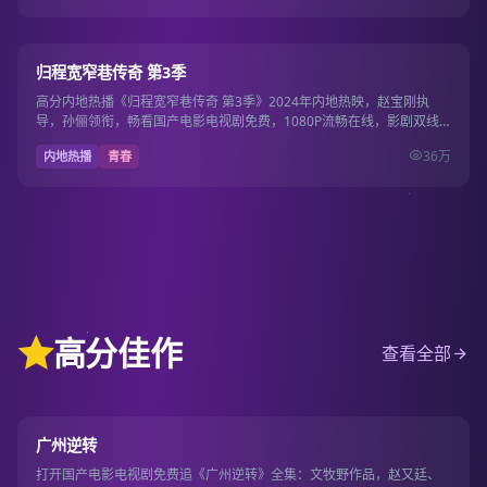
20集
7.2
归程宽窄巷传奇 第3季
高分内地热播《归程宽窄巷传奇 第3季》2024年内地热映，赵宝刚执
导，孙俪领衔，畅看国产电影电视剧免费，1080P流畅在线，影剧双线
一站畅看。
36万
内地热播
青春
高分佳作
查看全部
19集
9.7
广州逆转
打开国产电影电视剧免费追《广州逆转》全集：文牧野作品，赵又廷、