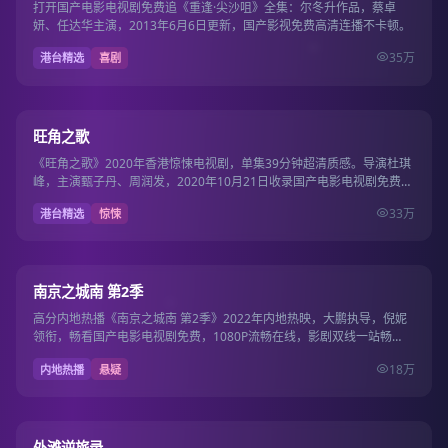
打开国产电影电视剧免费追《重逢·尖沙咀》全集：尔冬升作品，蔡卓
妍、任达华主演，2013年6月6日更新，国产影视免费高清连播不卡顿。
35万
港台精选
喜剧
39集
9.5
旺角之歌
《旺角之歌》2020年香港惊悚电视剧，单集39分钟超清质感。导演杜琪
峰，主演甄子丹、周润发，2020年10月21日收录国产电影电视剧免费片
库。
33万
港台精选
惊悚
17集
9.5
南京之城南 第2季
高分内地热播《南京之城南 第2季》2022年内地热映，大鹏执导，倪妮
领衔，畅看国产电影电视剧免费，1080P流畅在线，影剧双线一站畅
看。
18万
内地热播
悬疑
12集
9.5
外滩逆旅录