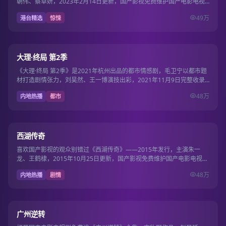
朝伟、蔡卓妍，2023年2月14日更新，国产影视免费维护国产电影电视
剧免费片库…
49万
港台精选
惊悚
37集
8.3
大理·终局 第2季
《大理·终局 第2季》是2021年杭州出品的都市情感剧，毛卫宁以都市题
材打造剧情张力，刘昊然、王一博演技出彩，2021年11月9日完整收录
国产电…
48万
内地热播
都市
30集
8.4
西湖传奇
喜欢国产影视的观众别错过《西湖传奇》——2015年发行，主演朱一
龙、王鹤棣，2015年10月25日更新，国产影视免费维护国产电影电视剧
免费片库日…
48万
内地热播
剧情
19集
9.7
广州逆转