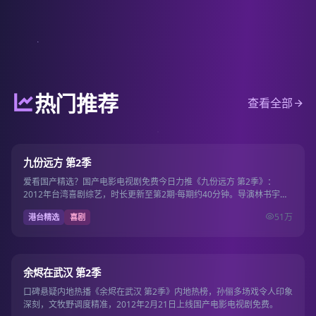
热门推荐
查看全部
第2期
8.1
九份远方 第2季
爱看国产精选？国产电影电视剧免费今日力推《九份远方 第2季》：
2012年台湾喜剧综艺，时长更新至第2期·每期约40分钟。导演林书宇，
主演林依晨、…
51万
港台精选
喜剧
12集
8.9
余烬在武汉 第2季
口碑悬疑内地热播《余烬在武汉 第2季》内地热榜，孙俪多场戏令人印象
深刻，文牧野调度精准，2012年2月21日上线国产电影电视剧免费。