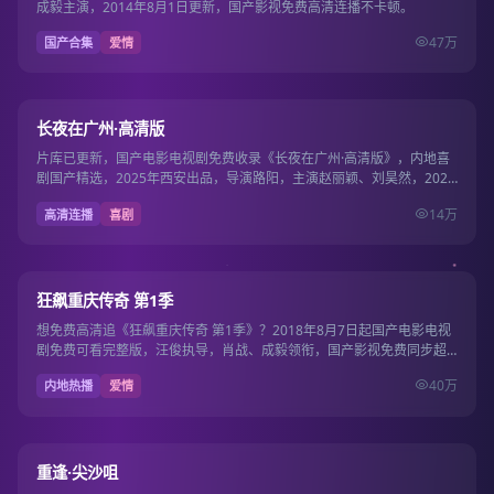
成毅主演，2014年8月1日更新，国产影视免费高清连播不卡顿。
47万
国产合集
爱情
130分钟
9.6
长夜在广州·高清版
片库已更新，国产电影电视剧免费收录《长夜在广州·高清版》，内地喜
剧国产精选，2025年西安出品，导演路阳，主演赵丽颖、刘昊然，2025
年10月5…
14万
高清连播
喜剧
15集
9.5
狂飙重庆传奇 第1季
想免费高清追《狂飙重庆传奇 第1季》？2018年8月7日起国产电影电视
剧免费可看完整版，汪俊执导，肖战、成毅领衔，国产影视免费同步超
清片源。
40万
内地热播
爱情
22集
9.5
重逢·尖沙咀