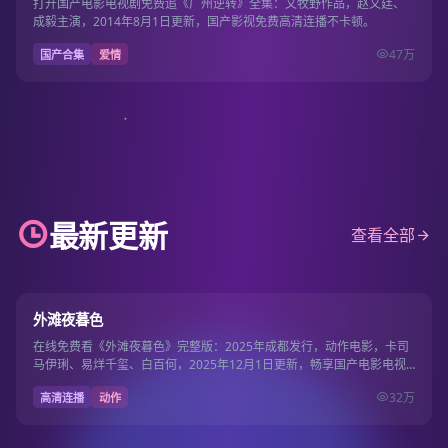
打开国产电影电视剧免费追《广州逆转》全集：文牧野作品，赵又廷、
成毅主演，2014年8月1日更新，国产影视免费高清连播不卡顿。
47万
国产合集
爱情
最新更新
查看全部
101分钟
9.1
外滩夜暮色
在线免费看《外滩夜暮色》完整版：2025年成都发行，动作电影，卡司
马伊琍、易烊千玺、白百何，2025年12月1日更新，畅享国产电影电视
剧免费流畅…
32万
高清连播
动作
130分钟